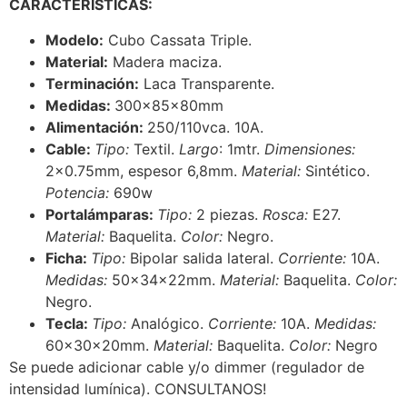
CARACTERISTICAS
:
Modelo:
Cubo Cassata Triple.
Material:
Madera maciza.
Terminación:
Laca Transparente.
Medidas:
300x85x80mm
Alimentación:
250/110vca. 10A.
Cable:
Tipo:
Textil.
Largo
: 1mtr.
Dimensiones:
2×0.75mm, espesor 6,8mm.
Material:
Sintético.
Potencia:
690w
Portalámparas:
Tipo:
2 piezas.
Rosca:
E27.
Material:
Baquelita.
Color:
Negro.
Ficha:
Tipo:
Bipolar salida lateral.
Corriente:
10A.
Medidas:
50x34x22mm.
Material:
Baquelita.
Color:
Negro.
Tecla:
Tipo:
Analógico.
Corriente:
10A.
Medidas:
60x30x20mm.
Material:
Baquelita.
Color:
Negro
Se puede adicionar cable y/o dimmer (regulador de
intensidad lumínica). CONSULTANOS!