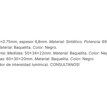
×0.75mm, espesor 6,8mm.
Material:
Sintético.
Potencia:
6
aterial:
Baquelita.
Color:
Negro.
nte:
Medidas:
50x34x22mm.
Material:
Baquelita.
Color:
Neg
as:
60x30x20mm.
Material:
Baquelita.
Color:
Negro
ador de intensidad lumínica). CONSULTANOS!