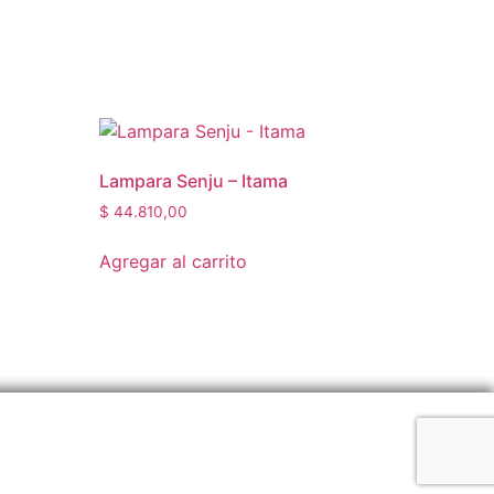
Lampara Senju – Itama
$
44.810,00
Agregar al carrito
n de la Barca 2751