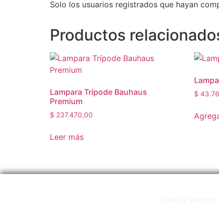
Solo los usuarios registrados que hayan com
Productos relacionado
Lampar
Lampara Trípode Bauhaus
$
43.76
Premium
Agrega
$
237.470,00
Leer más
Lunes a Viernes 
Copyright © 2025 WoodToc - All Rights Reserved