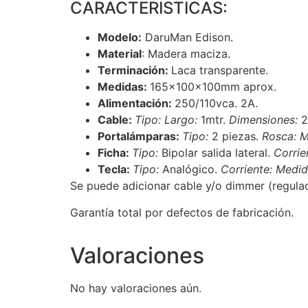
CARACTERISTICAS:
Modelo:
DaruMan Edison.
Material
: Madera maciza.
Terminación:
Laca transparente.
Medidas:
165x100x100mm aprox.
Alimentación:
250/110vca. 2A.
Cable:
Tipo:
Largo:
1mtr.
Dimensiones:
2
Portalámparas:
Tipo:
2 piezas.
Rosca:
M
Ficha:
Tipo:
Bipolar salida lateral.
Corrie
Tecla:
Tipo:
Analógico.
Corriente:
Medid
Se puede adicionar cable y/o dimmer (regul
Garantía total por defectos de fabricación.
Valoraciones
No hay valoraciones aún.