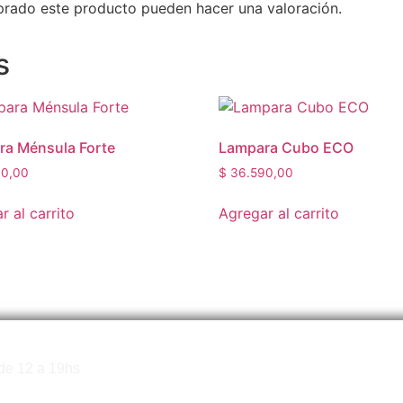
prado este producto pueden hacer una valoración.
s
a Ménsula Forte
Lampara Cubo ECO
0,00
$
36.590,00
r al carrito
Agregar al carrito
1136618603
de 12 a 19hs
Calderó
info.woodtoc@gmail.com